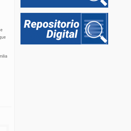
de
que
ilia