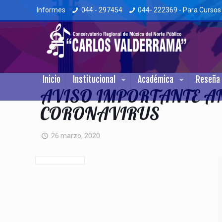
Informes
044 - 297454
044- 222369 - Para Cursos
Inicio
Institucional
Académica
Reseña 
AVISO IMPORTANTE AN
CORONAVIRUS
26 marzo, 2020