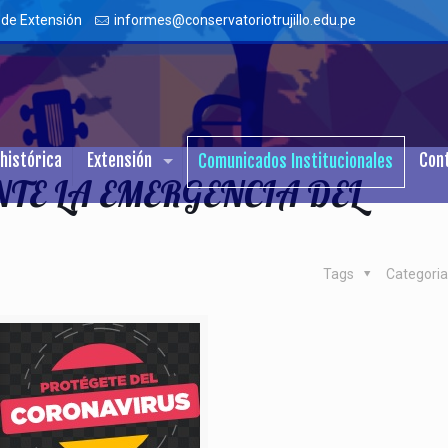
 de Extensión
informes@conservatoriotrujillo.edu.pe
histórica
Extensión
Con
Comunicados Institucionales
TE LA EMERGENCIA DEL
Tags
Categori