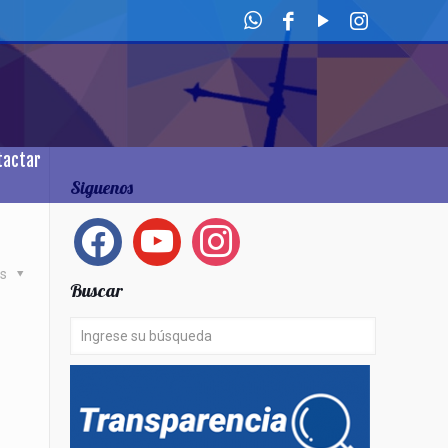
tactar
Siguenos
facebook
youtube
instagram
as
Buscar