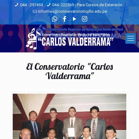
044 - 297454
044- 222369 - Para Cursos de Extensión
informes@conservatoriotrujillo.edu.pe
El Conservatorio "Carlos
Valderrama"