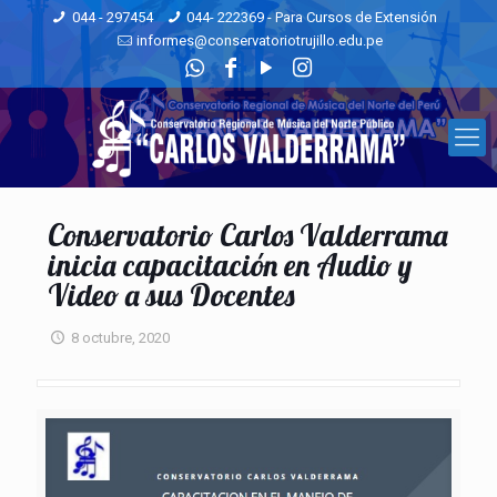
044 - 297454
044- 222369 - Para Cursos de Extensión
informes@conservatoriotrujillo.edu.pe
Conservatorio Carlos Valderrama
inicia capacitación en Audio y
Video a sus Docentes
8 octubre, 2020