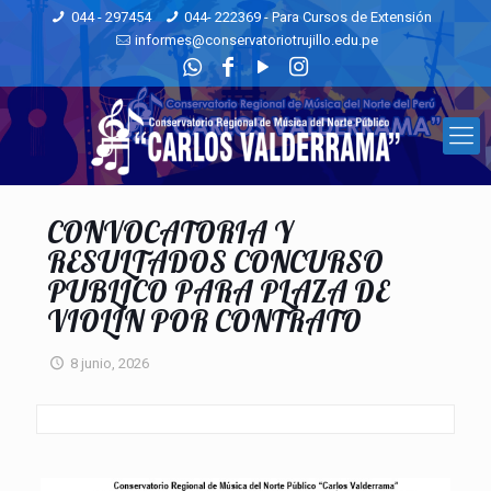
044 - 297454
044- 222369 - Para Cursos de Extensión
informes@conservatoriotrujillo.edu.pe
CONVOCATORIA Y
RESULTADOS CONCURSO
PUBLICO PARA PLAZA DE
VIOLÍN POR CONTRATO
8 junio, 2026