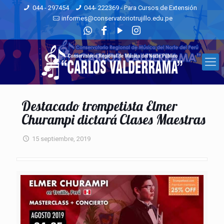
044 - 297454
044- 222369 - Para Cursos de Extensión
informes@conservatoriotrujillo.edu.pe
Destacado trompetista Elmer
Churampi dictará Clases Maestras
15 septiembre, 2019