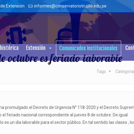
 de Extensión
informes@conservatoriotrujillo.edu.pe
histórica
Extensión
Con
Comunicados Institucionales
de octubre es feriado laborable
Tags
Categori
ha promulgado el Decreto de Urgencia N° 118-2020 y el Decreto Supre
el feriado nacional correspondiente al jueves 8 de octubre. De igual
es un dìa laborable para el sector pùblico. En tal sentido las clases , lo