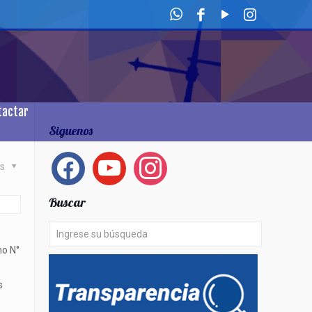
tactar
Siguenos
facebook
youtube
instagram
as
Buscar
mo N°
s