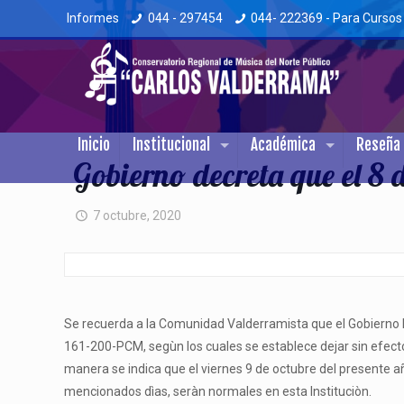
Informes
044 - 297454
044- 222369 - Para Cursos
Inicio
Institucional
Académica
Reseña 
Gobierno decreta que el 8 
7 octubre, 2020
Se recuerda a la Comunidad Valderramista que el Gobierno 
161-200-PCM, segùn los cuales se establece dejar sin efecto 
manera se indica que el viernes 9 de octubre del presente año 
mencionados dìas, seràn normales en esta Instituciòn.