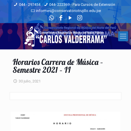
044 - 297454
044- 222369 - Para Cursos de Extensión
informes@conservatoriotrujillo.edu.pe
Horarios Carrera de Música –
Semestre 2021 – II
30 julio, 2021