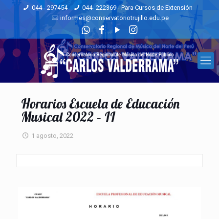
044 - 297454
044- 222369 - Para Cursos de Extensión
informes@conservatoriotrujillo.edu.pe
Horarios Escuela de Educación
Musical 2022 – II
1 agosto, 2022