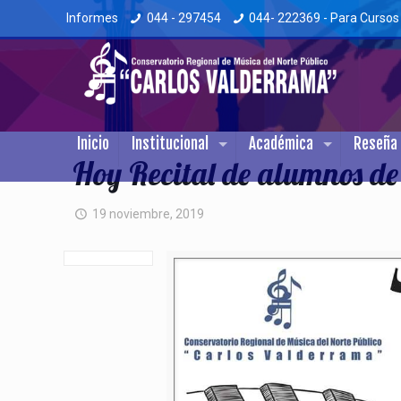
Informes
044 - 297454
044- 222369 - Para Cursos
Inicio
Institucional
Académica
Reseña 
Hoy Recital de alumnos d
19 noviembre, 2019