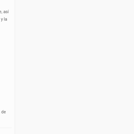
, así
y la
a de