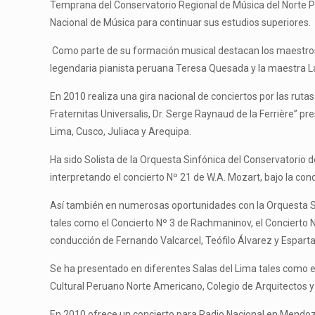
Temprana del Conservatorio Regional de Música del Norte Pú
Nacional de Música para continuar sus estudios superiores.
Como parte de su formación musical destacan los maestros 
legendaria pianista peruana Teresa Quesada y la maestra L
En 2010 realiza una gira nacional de conciertos por las ru
Fraternitas Universalis, Dr. Serge Raynaud de la Ferrière” p
Lima, Cusco, Juliaca y Arequipa.
Ha sido Solista de la Orquesta Sinfónica del Conservatorio d
interpretando el concierto Nº 21 de W.A. Mozart, bajo la co
Así también en numerosas oportunidades con la Orquesta Sin
tales como el Concierto Nº 3 de Rachmaninov, el Concierto Nº
conducción de Fernando Valcarcel, Teófilo Álvarez y Esparta
Se ha presentado en diferentes Salas del Lima tales como el
Cultural Peruano Norte Americano, Colegio de Arquitectos y
En 2010 ofrece un concierto para Radio Nacional en Mendoza