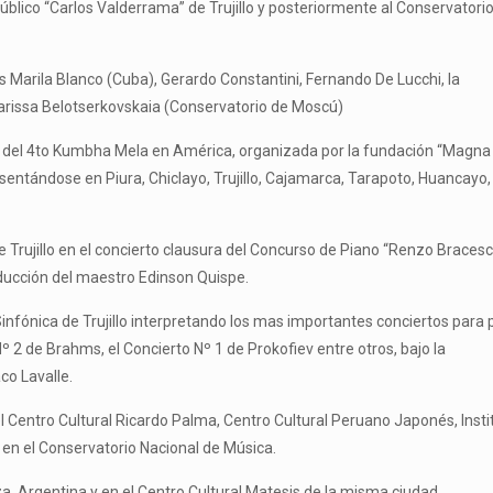
blico “Carlos Valderrama” de Trujillo y posteriormente al Conservatori
Marila Blanco (Cuba), Gerardo Constantini, Fernando De Lucchi, la
arissa Belotserkovskaia (Conservatorio de Moscú)
tas del 4to Kumbha Mela en América, organizada por la fundación “Magna
resentándose en Piura, Chiclayo, Trujillo, Cajamarca, Tarapoto, Huancayo,
e Trujillo en el concierto clausura del Concurso de Piano “Renzo Bracesc
nducción del maestro Edinson Quispe.
fónica de Trujillo interpretando los mas importantes conciertos para 
 2 de Brahms, el Concierto Nº 1 de Prokofiev entre otros, bajo la
co Lavalle.
 Centro Cultural Ricardo Palma, Centro Cultural Peruano Japonés, Insti
 en el Conservatorio Nacional de Música.
, Argentina y en el Centro Cultural Matesis de la misma ciudad.