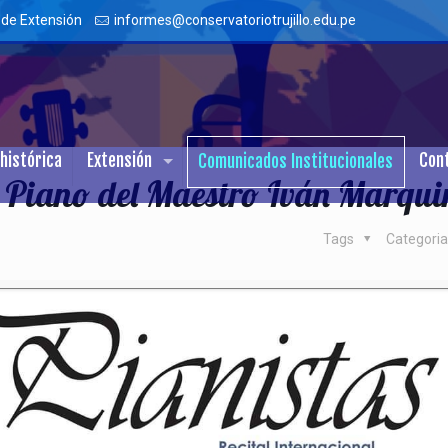
 de Extensión
informes@conservatoriotrujillo.edu.pe
histórica
Extensión
Con
Comunicados Institucionales
e Piano del Maestro Iván Marqui
Tags
Categori