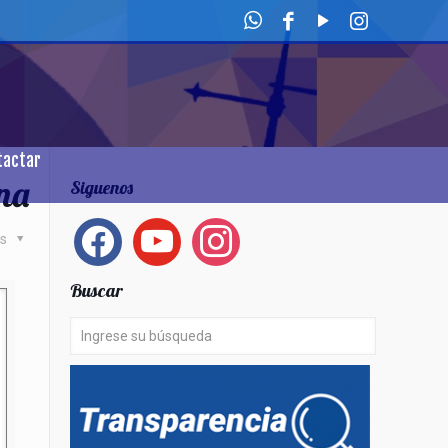
tactar
na
Siguenos
facebook
youtube
instagram
as
Buscar