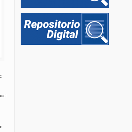
C.
muel
ón