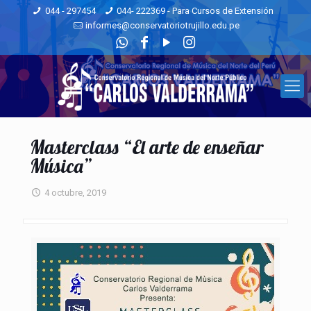
044 - 297454
044- 222369 - Para Cursos de Extensión
informes@conservatoriotrujillo.edu.pe
Masterclass “El arte de enseñar
Música”
4 octubre, 2019