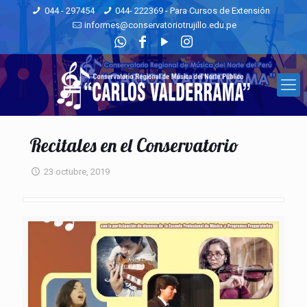
044 - 297454
044- 222369 - Para Cursos de Extensión
informes@conservatoriotrujillo.edu.pe
Recitales en el Conservatorio
23 octubre, 2019