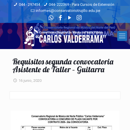
044 - 297454
044- 222369 - Para Cursos de Extensión
informes@conservatoriotrujillo.edu.pe
Requisitos segunda convocatoria
Asistente de Taller – Guitarra
16 junio, 2020