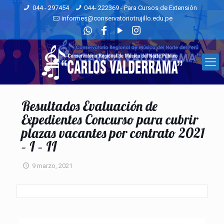
044 - 297454
044- 222369 - Para Cursos de Extensión
informes@conservatoriotrujillo.edu.pe
Resultados Evaluación de
Expedientes Concurso para cubrir
plazas vacantes por contrato 2021
– I – II
9 marzo, 2021