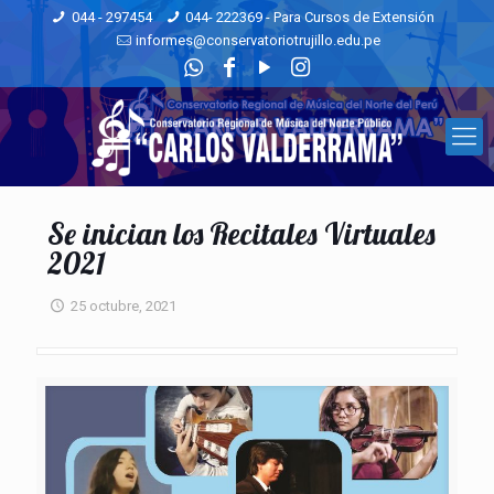
044 - 297454
044- 222369 - Para Cursos de Extensión
informes@conservatoriotrujillo.edu.pe
Se inician los Recitales Virtuales
2021
25 octubre, 2021