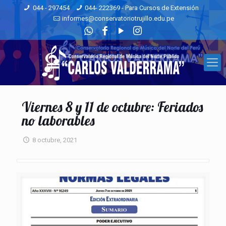
044 - 297454
044- 222369 - Para Cursos de Extensión
informes@conservatoriotrujillo.edu.pe
Viernes 8 y 11 de octubre: Feriados
no laborables
8 octubre, 2021