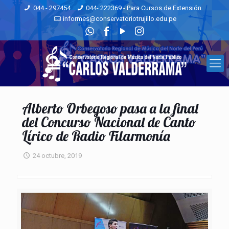
044 - 297454
044- 222369 - Para Cursos de Extensión
informes@conservatoriotrujillo.edu.pe
Alberto Orbegoso pasa a la final
del Concurso Nacional de Canto
Lírico de Radio Filarmonía
24 octubre, 2019