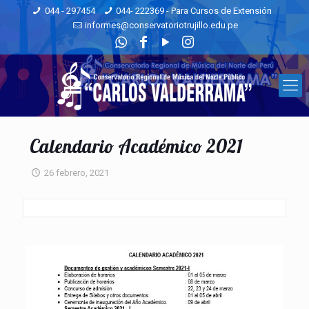
044 - 297454
044- 222369 - Para Cursos de Extensión
informes@conservatoriotrujillo.edu.pe
Calendario Académico 2021
26 febrero, 2021