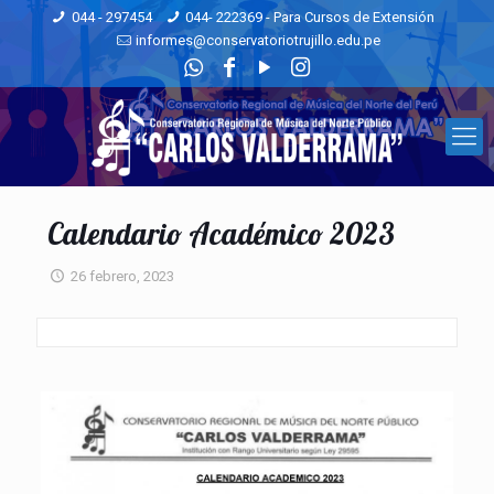
044 - 297454
044- 222369 - Para Cursos de Extensión
informes@conservatoriotrujillo.edu.pe
Calendario Académico 2023
26 febrero, 2023