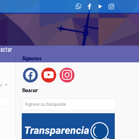
tactar
Siguenos
facebook
youtube
instagram
as
Buscar