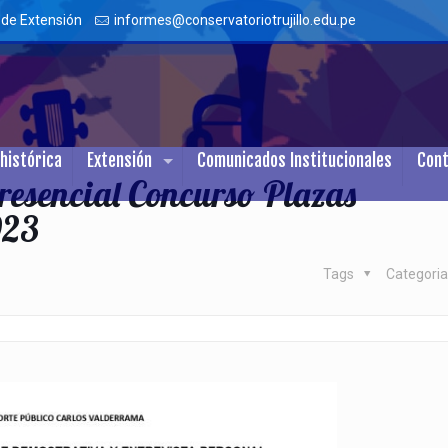
 de Extensión
informes@conservatoriotrujillo.edu.pe
histórica
Extensión
Comunicados Institucionales
Con
esencial Concurso Plazas
023
Tags
Categori