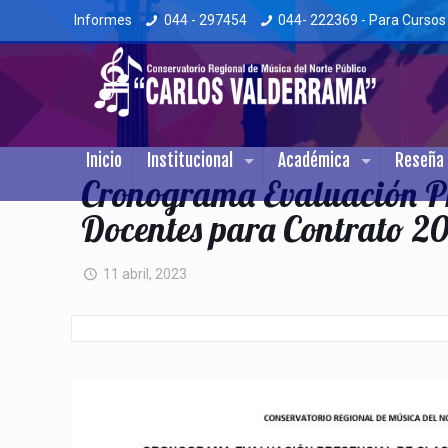
Informes
044 - 297454
044- 222369 - Para Cursos
Inicio
Institucional
Académica
Reseña 
Cronograma Evaluación Pr
Docentes para Contrato 2
11 abril, 2023