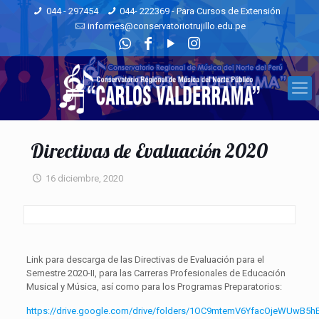
044 - 297454
044- 222369 - Para Cursos de Extensión
informes@conservatoriotrujillo.edu.pe
Directivas de Evaluación 2020
16 diciembre, 2020
Link para descarga de las Directivas de Evaluación para el
Semestre 2020-II, para las Carreras Profesionales de Educación
Musical y Música, así como para los Programas Preparatorios:
https://drive.google.com/drive/folders/1OC9mtemV6YfacOjeWUwB5