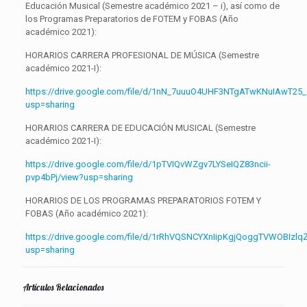
Educación Musical (Semestre académico 2021 – i), así como de
los Programas Preparatorios de FOTEM y FOBAS (Año
académico 2021):
HORARIOS CARRERA PROFESIONAL DE MÚSICA (Semestre
académico 2021-I):
https://drive.google.com/file/d/1nN_7uuuO4UHF3NTgATwKNuIAwT25
usp=sharing
HORARIOS CARRERA DE EDUCACIÓN MUSICAL (Semestre
académico 2021-I):
https://drive.google.com/file/d/1pTVIQvWZgv7LYSeIQZ83ncii-
pvp4bPj/view?usp=sharing
HORARIOS DE LOS PROGRAMAS PREPARATORIOS FOTEM Y
FOBAS (Año académico 2021):
https://drive.google.com/file/d/1rRhVQSNCYXnIipKgjQoggTVWOBIzlq
usp=sharing
Artículos Relacionados