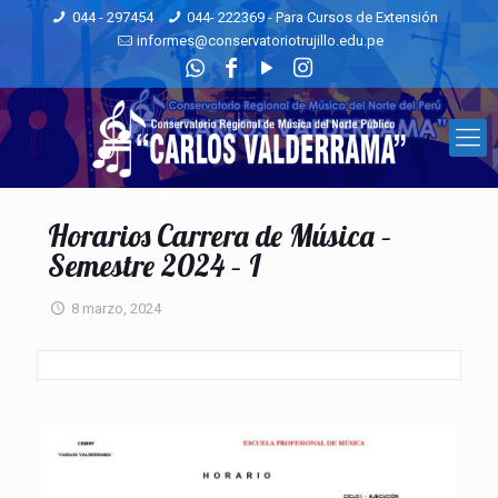
044 - 297454
044- 222369 - Para Cursos de Extensión
informes@conservatoriotrujillo.edu.pe
Horarios Carrera de Música –
Semestre 2024 – I
8 marzo, 2024