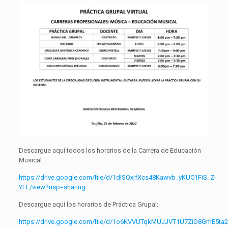
Descargue aquí todos los horarios de la Carrera de Educación
Musical:
https://drive.google.com/file/d/1dlSQxjfXcs48Kawvb_yKUC1FiS_Z-
YFE/view?usp=sharing
Descargue aquí los horarios de Práctica Grupal:
https://drive.google.com/file/d/1o6KVVUTqkMUJJVT1U7ZiO8GmE5ta2