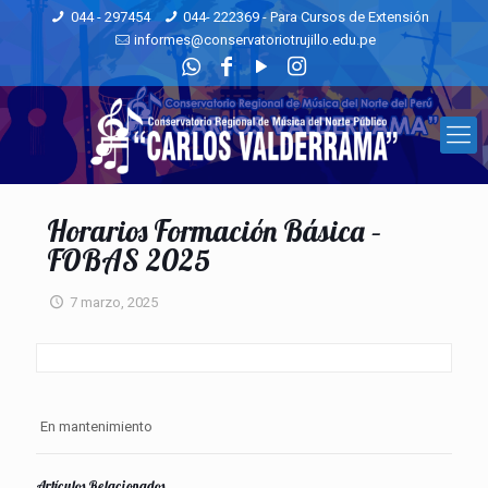
044 - 297454
044- 222369 - Para Cursos de Extensión
informes@conservatoriotrujillo.edu.pe
Horarios Formación Básica –
FOBAS 2025
7 marzo, 2025
En mantenimiento
Artículos Relacionados