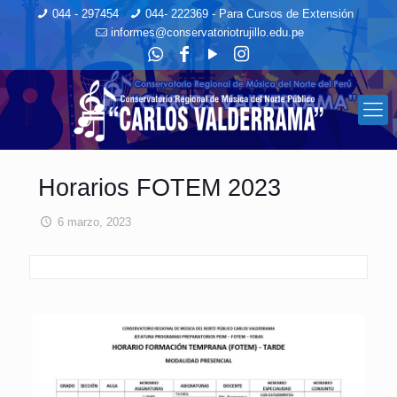
044 - 297454
044- 222369 - Para Cursos de Extensión
informes@conservatoriotrujillo.edu.pe
Horarios FOTEM 2023
6 marzo, 2023