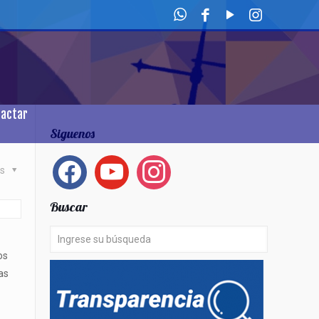
tactar
Siguenos
facebook
youtube
instagram
as
Buscar
os
as