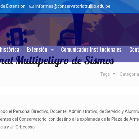
 de Extensión
informes@conservatoriotrujillo.edu.pe
histórica
Extensión
Comunicados Institucionales
Con
nal Multipeligro de Sismos
Tags
Categori
Todo el Personal Directivo, Docente, Administrativo, de Servicio y Alumn
ntes del Conservatorio, con destino a la explanada de la Plaza de Arm
cia y Jr. Orbegoso.