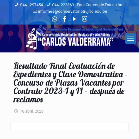
044 - 297454
044- 222369 - Para Cursos de Extensión
informes@conservatoriotrujillo.edu.pe
Resultado Final Evaluación de
Expedientes y Clase Demostrativa –
Concurso de Plazas Vacantes por
Contrato 2023-I y II – después de
reclamos
18 abril, 2023