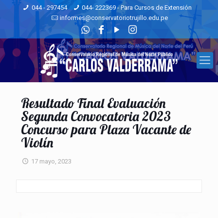
044 - 297454
044- 222369 - Para Cursos de Extensión
informes@conservatoriotrujillo.edu.pe
Resultado Final Evaluación
Segunda Convocatoria 2023
Concurso para Plaza Vacante de
Violín
17 mayo, 2023