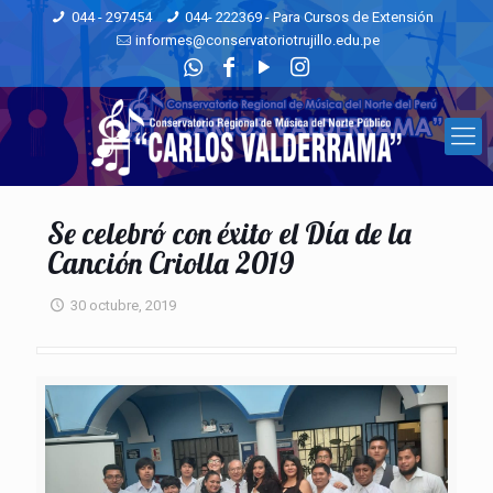
044 - 297454
044- 222369 - Para Cursos de Extensión
informes@conservatoriotrujillo.edu.pe
Se celebró con éxito el Día de la
Canción Criolla 2019
30 octubre, 2019