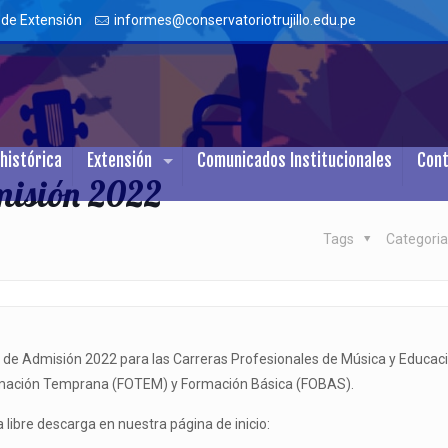
 de Extensión
informes@conservatoriotrujillo.edu.pe
histórica
Extensión
Comunicados Institucionales
Con
dmisión 2022
Tags
Categori
o de Admisión 2022 para las Carreras Profesionales de Música y Educac
ormación Temprana (FOTEM) y Formación Básica (FOBAS).
libre descarga en nuestra página de inicio: