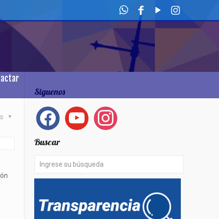
tactar
Siguenos
facebook
youtube
instagram
as
Buscar
ión