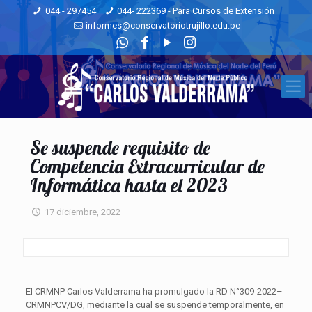
044 - 297454
044- 222369 - Para Cursos de Extensión
informes@conservatoriotrujillo.edu.pe
Se suspende requisito de
Competencia Extracurricular de
Informática hasta el 2023
17 diciembre, 2022
El CRMNP Carlos Valderrama ha promulgado la RD N°309-2022–
CRMNPCV/DG, mediante la cual se suspende temporalmente, en