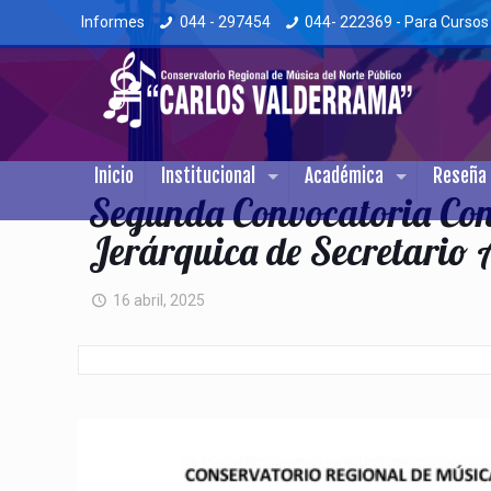
Informes
044 - 297454
044- 222369 - Para Cursos
Inicio
Institucional
Académica
Reseña 
Segunda Convocatoria Con
Jerárquica de Secretario
16 abril, 2025