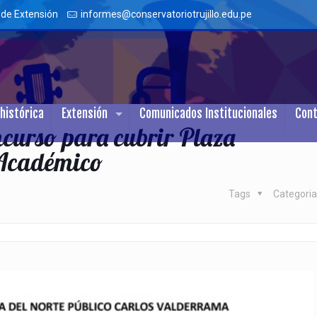
 de Extensión
informes@conservatoriotrujillo.edu.pe
histórica
Extensión
Comunicados Institucionales
Con
curso para cubrir Plaza
 Académico
Tags
Categori