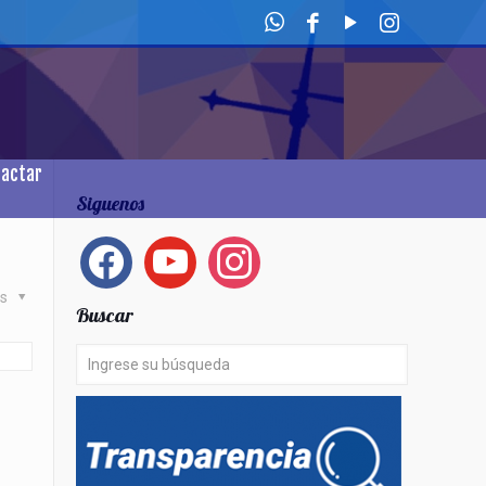
tactar
Siguenos
facebook
youtube
instagram
as
Buscar