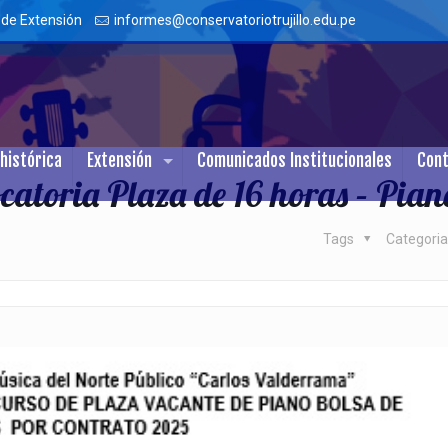
 de Extensión
informes@conservatoriotrujillo.edu.pe
histórica
Extensión
Comunicados Institucionales
Con
atoria Plaza de 16 horas – Pian
Tags
Categori