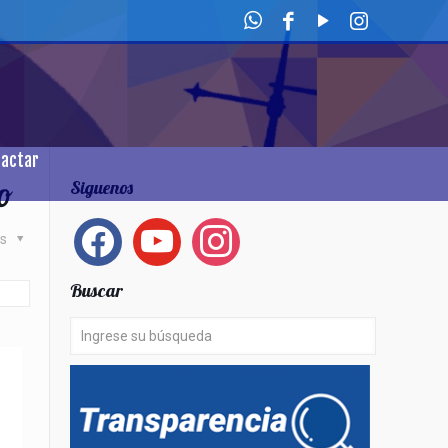
tactar
o
Siguenos
facebook
youtube
instagram
as
Buscar