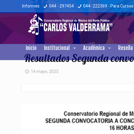
Informes
044 - 297454
044- 222369 - Para Cursos
Inicio
Institucional
Académica
Reseña 
Resultados Segunda convoc
14 mayo, 2025