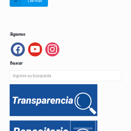
Lee mas
Siguenos
facebook
youtube
instagram
Buscar