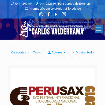
044 - 297454
044- 222369 - Para Cursos de Extensión
informes@conservatoriotrujillo.edu.pe
Categorias
Tags
Autores
Mostrar todo