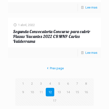
Lee mas
1 abril, 2022
Segunda Convocatoria Concurso para cubrir
Plazas Vacantes 2022 CRMNP Carlos
Valderrama
Lee mas
Prev page
1
2
3
4
5
6
7
8
9
10
11
12
13
14
15
16
17