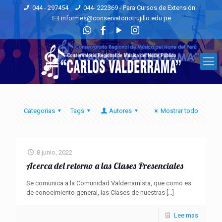
044 - 297454
044- 222369 - Para Cursos de Extensión
informes@conservatoriotrujillo.edu.pe
Categorias
Tags
Autores
Mostrar todo
8 junio, 2022
Acerca del retorno a las Clases Presenciales
Se comunica a la Comunidad Valderramista, que como es
de conocimiento general, las Clases de nuestras
[…]
Lee mas