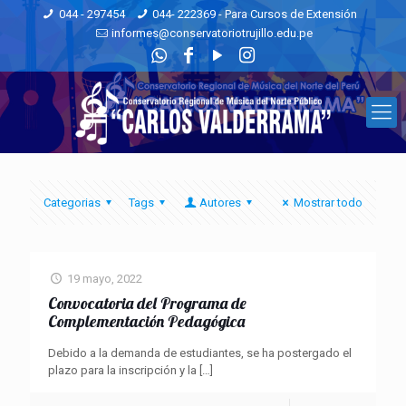
044 - 297454
044- 222369 - Para Cursos de Extensión
informes@conservatoriotrujillo.edu.pe
Categorias
Tags
Autores
Mostrar todo
19 mayo, 2022
Convocatoria del Programa de
Complementación Pedagógica
Debido a la demanda de estudiantes, se ha postergado el
plazo para la inscripción y la
[…]