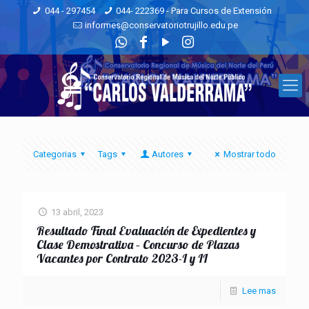
044 - 297454
044- 222369 - Para Cursos de Extensión
informes@conservatoriotrujillo.edu.pe
Categorias
Tags
Autores
Mostrar todo
13 abril, 2023
Resultado Final Evaluación de Expedientes y
Clase Demostrativa – Concurso de Plazas
Vacantes por Contrato 2023-I y II
Lee mas