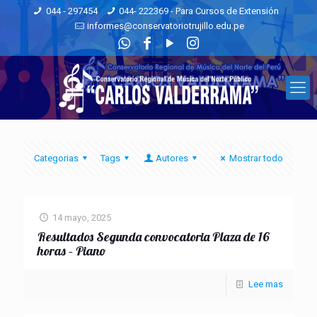
044 - 297454
044- 222369 - Para Cursos de Extensión
informes@conservatoriotrujillo.edu.pe
Categorias
Tags
Autores
Mostrar todo
14 mayo, 2025
Resultados Segunda convocatoria Plaza de 16
horas – Piano
Lee mas