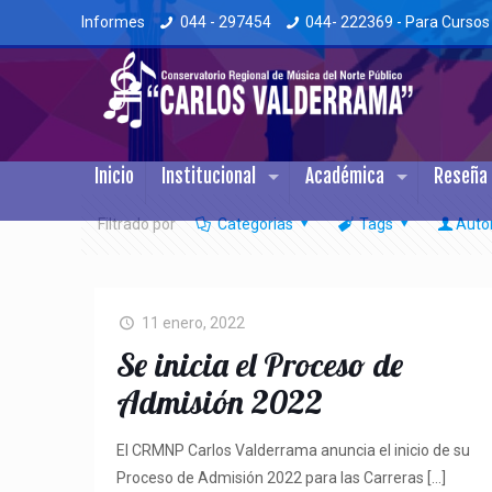
Informes
044 - 297454
044- 222369 - Para Cursos
Inicio
Institucional
Académica
Reseña 
Filtrado por
Categorias
Tags
Auto
11 enero, 2022
Se inicia el Proceso de
Admisión 2022
El CRMNP Carlos Valderrama anuncia el inicio de su
Proceso de Admisión 2022 para las Carreras
[…]