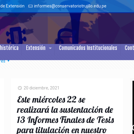
 de Extensión
informes@conservatoriotrujillo.edu.pe
histórica
Extensión
Comunicados Institucionales
Con
res
20 diciembre, 2021
Este miércoles 22 se
realizará la sustentación de
13 Informes Finales de Tesis
para titulación en nuestro