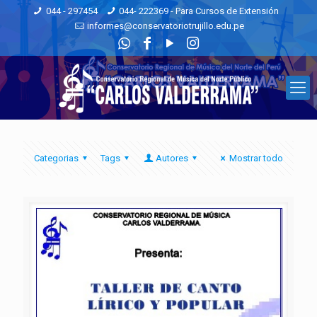
044 - 297454
044- 222369 - Para Cursos de Extensión
informes@conservatoriotrujillo.edu.pe
Categorias
Tags
Autores
Mostrar todo