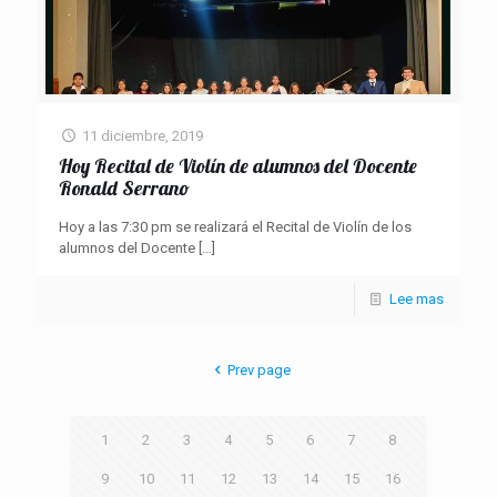
11 diciembre, 2019
Hoy Recital de Violín de alumnos del Docente
Ronald Serrano
Hoy a las 7:30 pm se realizará el Recital de Violín de los
alumnos del Docente
[…]
Lee mas
Prev page
1
2
3
4
5
6
7
8
9
10
11
12
13
14
15
16